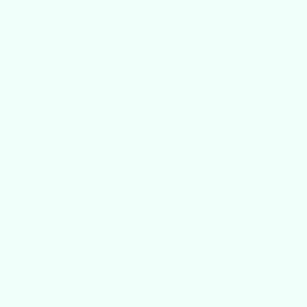
Las bolsas que hoy entregas
vivirán 200 años más que tus
clientes
Las regulaciones contra plásticos de un solo uso
se incrementan
La demanda por prácticas sostenibles está en