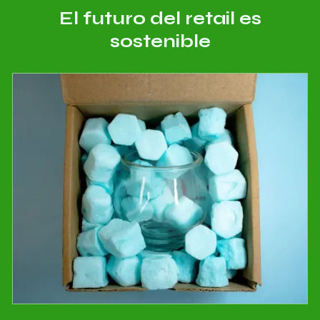
E
l
f
u
t
u
r
o
d
e
l
r
e
t
a
i
l
e
s
s
o
s
t
e
n
i
b
l
e