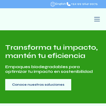
English
+52 99 9641 9975
T
r
a
n
s
f
o
r
m
a
t
u
i
m
p
a
c
t
o
,
m
a
n
t
é
n
t
u
e
f
i
c
i
e
n
c
i
a
Empaques biodegradables para
optimizar tu impacto en sostenibilidad
Conoce nuestras soluciones