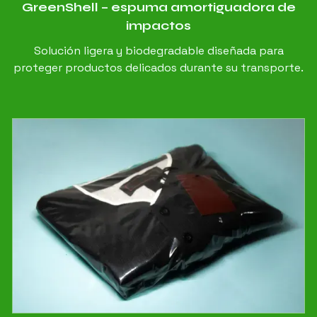
GreenShell – espuma amortiguadora de
impactos
Solución ligera y biodegradable diseñada para
proteger productos delicados durante su transporte.